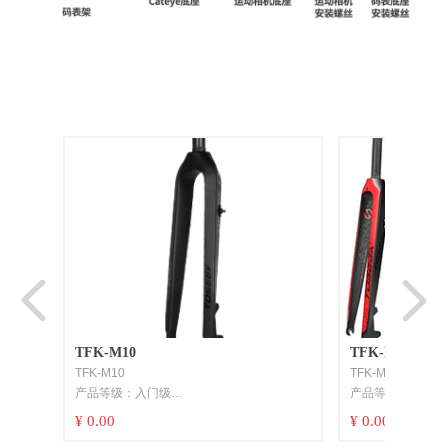
넳
넲
TFK-M10
TFK-M11
oad
nt
TFK-M10
TFK-M11
rnal
20g快
产品等级：入门级
产品等级：入门级
g
性光敏树脂
材质：碳纤维 T700
材质：碳纤维 T70
¥ 0.00
¥ 0.00
/2"
/黄色
2mm
）
重量：560士20G
重量：560士20G