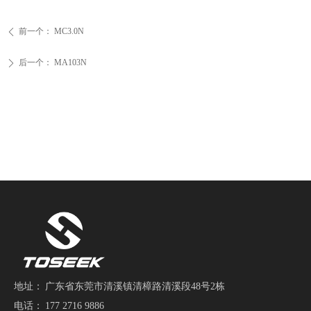
肩宽：58mm
肩宽：58mm
e
181)±10g
适配头管：直管 1-1/8
适配头管：直管 1-1
mm (桶
标准）
/B120-
30mm
前一个：
快拆：9*100mm
MC3.0N
快拆：9*100mm
ꄴ
Gold/Cyan
碟片：160mm
碟片：160mm
色3K/UD
刹车柱孔距：74.2mm
刹车柱孔距：74.2
后一个：
MA103N
ꄲ
/740/760mm
UD
尺寸：26/27.5/29 英寸
尺寸：26/27.5/2
)
适用于：山地自行车
颜色：红色/白色/黑
23/24)
.6mm
适用于：山地自行
彩色/玫
 Red -
地址：
广东省东莞市清溪镇清樟路清溪段48号2栋
电话：
177 2716 9886