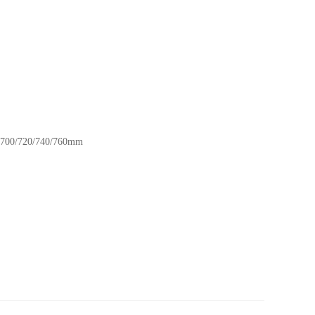
700/720/740/760mm